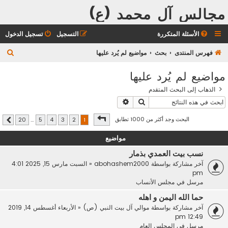
مجالس آل محمد (ع)
الأسئلة المتكررة
التسجيل
تسجيل الدخول
ب
فهرس المنتدى
بحث
مواضيع لم يُرد عليها
ح
مواضيع لم يُرد عليها
ث
الذهاب إلى البحث المتقدم
بحث
بحث متقدم
صفحة
1
من
20
البحث وجد أكثر من 1000 تطابق
20
…
5
4
3
2
1
التالي
مواضيع
نسب بيت العمدي بذمار
آخر مشاركة بواسطة
abohashem2000
«
السبت مارس 15, 2025 4:01
pm
مرسل في
مجلس الأنساب
حما الله اليمن و اهله
آخر مشاركة بواسطة
موالي آل بيت النبي (ص)
«
الأربعاء أغسطس 14, 2019
12:49 pm
مرسل في
المجلس العام