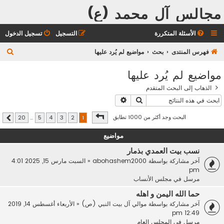
مجالس آل محمد (ع)
الأسئلة المتكررة
التسجيل
تسجيل الدخول
ب
فهرس المنتدى
بحث
مواضيع لم يُرد عليها
ح
مواضيع لم يُرد عليها
ث
الذهاب إلى البحث المتقدم
بحث
بحث متقدم
صفحة
1
من
20
البحث وجد أكثر من 1000 تطابق
20
…
5
4
3
2
1
التالي
مواضيع
نسب بيت العمدي بذمار
آخر مشاركة بواسطة
abohashem2000
«
السبت مارس 15, 2025 4:01
pm
مرسل في
مجلس الأنساب
حما الله اليمن و اهله
آخر مشاركة بواسطة
موالي آل بيت النبي (ص)
«
الأربعاء أغسطس 14, 2019
12:49 pm
مرسل في
المجلس العام