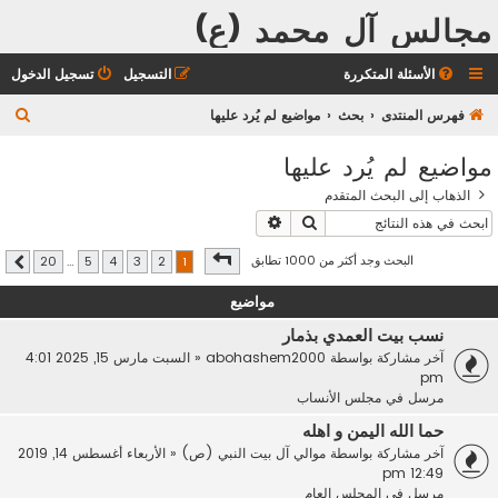
مجالس آل محمد (ع)
الأسئلة المتكررة
التسجيل
تسجيل الدخول
ب
فهرس المنتدى
بحث
مواضيع لم يُرد عليها
ح
مواضيع لم يُرد عليها
ث
الذهاب إلى البحث المتقدم
بحث
بحث متقدم
صفحة
1
من
20
البحث وجد أكثر من 1000 تطابق
20
…
5
4
3
2
1
التالي
مواضيع
نسب بيت العمدي بذمار
آخر مشاركة بواسطة
abohashem2000
«
السبت مارس 15, 2025 4:01
pm
مرسل في
مجلس الأنساب
حما الله اليمن و اهله
آخر مشاركة بواسطة
موالي آل بيت النبي (ص)
«
الأربعاء أغسطس 14, 2019
12:49 pm
مرسل في
المجلس العام