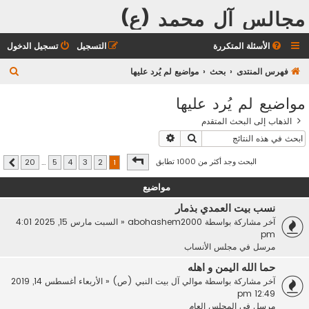
مجالس آل محمد (ع)
الأسئلة المتكررة
التسجيل
تسجيل الدخول
ب
فهرس المنتدى
بحث
مواضيع لم يُرد عليها
ح
مواضيع لم يُرد عليها
ث
الذهاب إلى البحث المتقدم
بحث
بحث متقدم
صفحة
1
من
20
البحث وجد أكثر من 1000 تطابق
20
…
5
4
3
2
1
التالي
مواضيع
نسب بيت العمدي بذمار
آخر مشاركة بواسطة
abohashem2000
«
السبت مارس 15, 2025 4:01
pm
مرسل في
مجلس الأنساب
حما الله اليمن و اهله
آخر مشاركة بواسطة
موالي آل بيت النبي (ص)
«
الأربعاء أغسطس 14, 2019
12:49 pm
مرسل في
المجلس العام