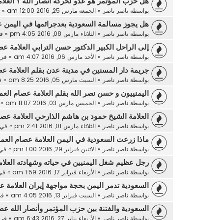
هل حزب المؤتمر هو عدو لحركة أنصار الله ؟ العلا
بواسطة
ناصر ناصر
»
الجمعة مارس 25, 2016 12:00 am
» 
هل يجوز مسالمة السعودية بعدجرائمها في اليمن ع
بواسطة
ناصر ناصر
»
الثلاثاء مارس 08, 2016 4:05 pm
» ف
إلى الراحل الكبير الدكتور حسن الترابي العلامة عص
بواسطة
ناصر ناصر
»
الأحد مارس 06, 2016 4:07 am
» في
جريمة دار المسنين في مدينة عدن بقلم العلامة عص
بواسطة
ناصر ناصر
»
السبت مارس 05, 2016 8:25 am
» 
اليمنييون و حسن نصر الله بقلم العلامة عصام العم
بواسطة
ناصر ناصر
»
الخميس مارس 03, 2016 11:07 am
» 
العلامة الشيخ حمود بن هاشم الذارحي العلامة عصا
بواسطة
ناصر ناصر
»
الثلاثاء مارس 01, 2016 2:41 pm
» في
ماذا زرعت السعودية في اليمن العلامة عصام العما
بواسطة
ناصر ناصر
»
الاثنين فبراير 29, 2016 1:00 pm
» في
رجل عظيم شغل اليمنيين في حياته وشهادته العلام
بواسطة
ناصر ناصر
»
الأربعاء فبراير 17, 2016 1:59 am
» ف
السعودية تدمر اليمن بحجة مواجهة إيران العلامة ع
بواسطة
ناصر ناصر
»
السبت فبراير 13, 2016 4:05 am
» ف
السعودية والفتنة بين حزب المؤتمر وأنصار الله عص
بواسطة
ناصر ناصر
»
الأربعاء يناير 27, 2016 6:43 am
» في