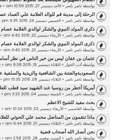
بواسطة
ناصر ناصر
»
الأحد ديسمبر 27, 2015 10:59 am
» ف
الرحلة إلى مدينة قم للوالد العلامة علي العماد عص
بواسطة
ناصر ناصر
»
الخميس ديسمبر 24, 2015 9:35 pm
»
ذكرى المولد النبوي والشكر لوالدي العلامة عصام ا
بواسطة
ناصر ناصر
»
الأربعاء ديسمبر 23, 2015 4:40 am
» 
ذكرى المولد النبوي والشكر لوالدي العلامة عصام ا
بواسطة
ناصر ناصر
»
الأربعاء ديسمبر 23, 2015 4:40 am
» 
عثمان بن عفان ليس من خير الناس في نظر أسامة
بواسطة
أدب الحوار
»
الثلاثاء ديسمبر 15, 2015 9:08 am
» 
السعوديةوالفتنة بين الشافعية والزيدية والسلفية ع
بواسطة
ناصر ناصر
»
الثلاثاء ديسمبر 08, 2015 10:35 pm
» 
أمريكا أخطر من روسيا عند الشهيد سيد قطب للعلا
بواسطة
ناصر ناصر
»
الجمعة ديسمبر 04, 2015 3:33 pm
» 
بحث مفيد للشيخ الاعظم
بواسطة
القاسمى
»
الأربعاء ديسمبر 02, 2015 10:24 am
» 
ماذا تنقمون من المناضل محمد علي الحوثي للعلام
بواسطة
ناصر ناصر
»
الثلاثاء ديسمبر 01, 2015 6:44 am
» 
نحن أنصار الله أصحاب قضية
بواسطة
ناصر ناصر
»
السبت نوفمبر 28, 2015 2:58 am
» 