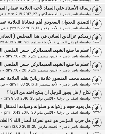
رسالة الأستاذ علي العماد لأخيه العلامة عصام العم
بواسطة
ناصر ناصر
»
الجمعة أكتوبر 27, 2017 2:18 am
» في
التصدي للعدوان السعودي أهم قضايانا للعلامة عصا
بواسطة
ناصر ناصر
»
الأحد نوفمبر 13, 2016 5:22 pm
» في
زميلكم عزالدين العياني في هذا المجلس ( العياني
بواسطة
ابوهلال العياني
»
الأربعاء سبتمبر 28, 2016 4:38 pm
أعظم ما صنع الشهيدالعميدالركن حسن الملصي الع
بواسطة
ناصر ناصر
»
الاثنين سبتمبر 26, 2016 7:07 am
» ف
أعظم ما صنع الشهيدالعميدالركن حسن الملصي الع
بواسطة
ناصر ناصر
»
الاثنين سبتمبر 26, 2016 7:07 am
» ف
محمد محمد المنصور علامة ربانيّ بقلم العلامة عصا
بواسطة
ناصر ناصر
»
الأحد سبتمبر 11, 2016 11:03 am
» في
نكاح / هل يجوز للرجل ان ينكح اخته من الزنا ؟
بواسطة
اصف بن برخيا
»
الاثنين يوليو 25, 2016 9:58 pm
» 
هل يعود حجه و زكواته و صلواته وصيامه المنتقل ال
بواسطة
اصف بن برخيا
»
الاثنين مايو 30, 2016 10:43 pm
» 
هل حزب المؤتمر هو عدو لحركة أنصار الله ؟ العلا
بواسطة
ناصر ناصر
»
الجمعة مارس 25, 2016 12:00 am
» 