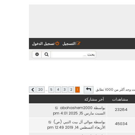
التسجيل
تسجيل الدخول
بحث
بحث متقدم
صفحة
1
من
20
وجد أكثر من 1000 تطابق
20
…
5
4
3
2
1
التالي
مشاهدات
آخر مشاركة
بواسطة
abohashem2000
23284
السبت مارس 15, 2025 4:01 pm
بواسطة
موالي آل بيت النبي (ص)
45034
الأربعاء أغسطس 14, 2019 12:49 pm