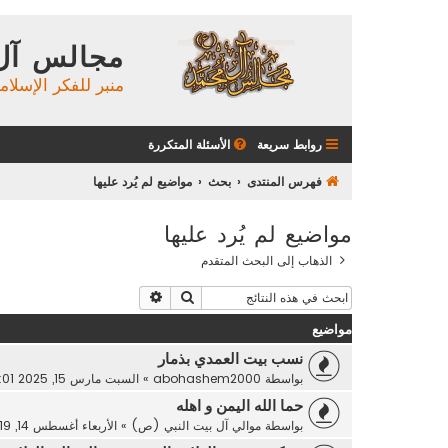
مجالس آل
منبر للفكر الإسلام
روابط سريعة
الأسئلة المتكررة
فهرس المنتدى
بحث
مواضيع لم يُرد عليها
مواضيع لم يُرد عليها
الذهاب إلى البحث المتقدم
بحث
بحث متقدم
مواضيع
نسب بيت العمدي بذمار
بواسطة
abohashem2000
»
السبت مارس 15, 2025 4:01 pm
حما الله اليمن و اهله
بواسطة
موالي آل بيت النبي (ص)
»
الأربعاء أغسطس 14, 2019 12:49 pm