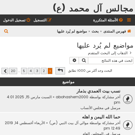
مجالس آل محمد (ع)
الأسئلة المتكررة
التسجيل
تسجيل الدخول
ب
فهرس المنتدى
بحث
مواضيع لم يُرد عليها
ح
مواضيع لم يُرد عليها
ث
الذهاب إلى البحث المتقدم
بحث
بحث متقدم
صفحة
1
من
20
البحث وجد أكثر من 1000 تطابق
20
…
5
4
3
2
1
التالي
مواضيع
نسب بيت العمدي بذمار
آخر مشاركة بواسطة
abohashem2000
«
السبت مارس 15, 2025 4:01
pm
مرسل في
مجلس الأنساب
حما الله اليمن و اهله
آخر مشاركة بواسطة
موالي آل بيت النبي (ص)
«
الأربعاء أغسطس 14, 2019
12:49 pm
مرسل في
المجلس العام