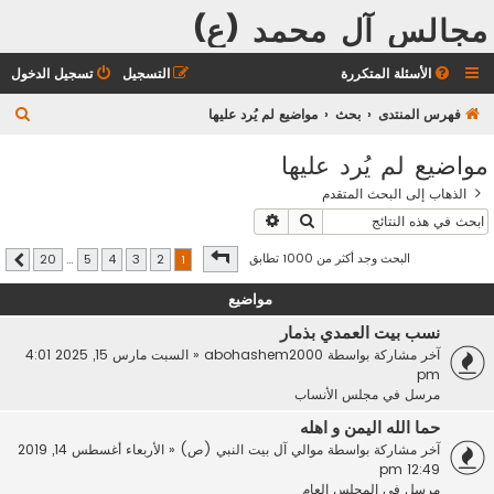
مجالس آل محمد (ع)
الأسئلة المتكررة
التسجيل
تسجيل الدخول
ب
فهرس المنتدى
بحث
مواضيع لم يُرد عليها
ح
مواضيع لم يُرد عليها
ث
الذهاب إلى البحث المتقدم
بحث
بحث متقدم
صفحة
1
من
20
البحث وجد أكثر من 1000 تطابق
20
…
5
4
3
2
1
التالي
مواضيع
نسب بيت العمدي بذمار
آخر مشاركة بواسطة
abohashem2000
«
السبت مارس 15, 2025 4:01
pm
مرسل في
مجلس الأنساب
حما الله اليمن و اهله
آخر مشاركة بواسطة
موالي آل بيت النبي (ص)
«
الأربعاء أغسطس 14, 2019
12:49 pm
مرسل في
المجلس العام