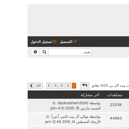
التسجيل
تسجيل الدخول
بحث
بحث متقدم
صفحة
1
من
20
وجد أكثر من 1000 تطابق
20
…
5
4
3
2
1
التالي
مشاهدات
آخر مشاركة
بواسطة
abohashem2000
23239
السبت مارس 15, 2025 4:01 pm
بواسطة
موالي آل بيت النبي (ص)
44963
الأربعاء أغسطس 14, 2019 12:49 pm