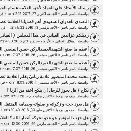
رسالة الأستاذ علي العماد لأخيه العلامة عصام العم
بواسطة
ناصر ناصر
»
الجمعة أكتوبر 27, 2017 2:18 am
» في
التصدي للعدوان السعودي أهم قضايانا للعلامة عصا
بواسطة
ناصر ناصر
»
الأحد نوفمبر 13, 2016 5:22 pm
» في
زميلكم عزالدين العياني في هذا المجلس ( العياني
بواسطة
ابوهلال العياني
»
الأربعاء سبتمبر 28, 2016 4:38 pm
أعظم ما صنع الشهيدالعميدالركن حسن الملصي الع
بواسطة
ناصر ناصر
»
الاثنين سبتمبر 26, 2016 7:07 am
» ف
أعظم ما صنع الشهيدالعميدالركن حسن الملصي الع
بواسطة
ناصر ناصر
»
الاثنين سبتمبر 26, 2016 7:07 am
» ف
محمد محمد المنصور علامة ربانيّ بقلم العلامة عصا
بواسطة
ناصر ناصر
»
الأحد سبتمبر 11, 2016 11:03 am
» في
نكاح / هل يجوز للرجل ان ينكح اخته من الزنا ؟
بواسطة
اصف بن برخيا
»
الاثنين يوليو 25, 2016 9:58 pm
» 
هل يعود حجه و زكواته و صلواته وصيامه المنتقل ال
بواسطة
اصف بن برخيا
»
الاثنين مايو 30, 2016 10:43 pm
» 
هل حزب المؤتمر هو عدو لحركة أنصار الله ؟ العلا
بواسطة
ناصر ناصر
»
الجمعة مارس 25, 2016 12:00 am
» 