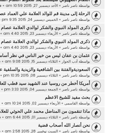
بواسطة
ناصر ناصر
»
الأحد ديسمبر 27, 2015 10:59 am
» ف
الرحلة إلى مدينة قم للوالد العلامة علي العماد عص
بواسطة
ناصر ناصر
»
الخميس ديسمبر 24, 2015 9:35 pm
»
ذكرى المولد النبوي والشكر لوالدي العلامة عصام ا
بواسطة
ناصر ناصر
»
الأربعاء ديسمبر 23, 2015 4:40 am
» 
ذكرى المولد النبوي والشكر لوالدي العلامة عصام ا
بواسطة
ناصر ناصر
»
الأربعاء ديسمبر 23, 2015 4:40 am
» 
عثمان بن عفان ليس من خير الناس في نظر أسامة
بواسطة
أدب الحوار
»
الثلاثاء ديسمبر 15, 2015 9:08 am
» 
السعوديةوالفتنة بين الشافعية والزيدية والسلفية ع
بواسطة
ناصر ناصر
»
الثلاثاء ديسمبر 08, 2015 10:35 pm
» 
أمريكا أخطر من روسيا عند الشهيد سيد قطب للعلا
بواسطة
ناصر ناصر
»
الجمعة ديسمبر 04, 2015 3:33 pm
» 
بحث مفيد للشيخ الاعظم
بواسطة
القاسمى
»
الأربعاء ديسمبر 02, 2015 10:24 am
» 
ماذا تنقمون من المناضل محمد علي الحوثي للعلام
بواسطة
ناصر ناصر
»
الثلاثاء ديسمبر 01, 2015 6:44 am
» 
نحن أنصار الله أصحاب قضية
بواسطة
ناصر ناصر
»
السبت نوفمبر 28, 2015 2:58 am
» 