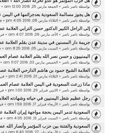
هل حزب المؤتمر هو عدو لحركة أنصار الله ؟ العلا
بواسطة
ناصر ناصر
»
الجمعة مارس 25, 2016 12:00 am
» 
هل يجوز مسالمة السعودية بعدجرائمها في اليمن ع
بواسطة
ناصر ناصر
»
الثلاثاء مارس 08, 2016 4:05 pm
» ف
إلى الراحل الكبير الدكتور حسن الترابي العلامة عص
بواسطة
ناصر ناصر
»
الأحد مارس 06, 2016 4:07 am
» في
جريمة دار المسنين في مدينة عدن بقلم العلامة عص
بواسطة
ناصر ناصر
»
السبت مارس 05, 2016 8:25 am
» 
اليمنييون و حسن نصر الله بقلم العلامة عصام العم
بواسطة
ناصر ناصر
»
الخميس مارس 03, 2016 11:07 am
» 
العلامة الشيخ حمود بن هاشم الذارحي العلامة عصا
بواسطة
ناصر ناصر
»
الثلاثاء مارس 01, 2016 2:41 pm
» في
ماذا زرعت السعودية في اليمن العلامة عصام العما
بواسطة
ناصر ناصر
»
الاثنين فبراير 29, 2016 1:00 pm
» في
رجل عظيم شغل اليمنيين في حياته وشهادته العلام
بواسطة
ناصر ناصر
»
الأربعاء فبراير 17, 2016 1:59 am
» ف
السعودية تدمر اليمن بحجة مواجهة إيران العلامة ع
بواسطة
ناصر ناصر
»
السبت فبراير 13, 2016 4:05 am
» ف
السعودية والفتنة بين حزب المؤتمر وأنصار الله عص
بواسطة
ناصر ناصر
»
الأربعاء يناير 27, 2016 6:43 am
» في