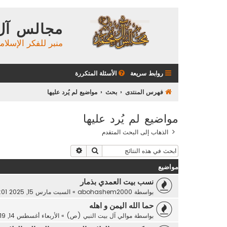
مجالس آل
منبر للفكر الإسلام
روابط سريعة
الأسئلة المتكررة
فهرس المنتدى
بحث
مواضيع لم يُرد عليها
مواضيع لم يُرد عليها
الذهاب إلى البحث المتقدم
بحث
بحث متقدم
مواضيع
نسب بيت العمدي بذمار
بواسطة
abohashem2000
»
السبت مارس 15, 2025 4:01 pm
حما الله اليمن و اهله
بواسطة
موالي آل بيت النبي (ص)
»
الأربعاء أغسطس 14, 2019 12:49 pm