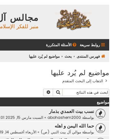
مجالس آل
منبر للفكر الإسلام
روابط سريعة
الأسئلة المتكررة
فهرس المنتدى
بحث
مواضيع لم يُرد عليها
مواضيع لم يُرد عليها
الذهاب إلى البحث المتقدم
بحث
بحث متقدم
مواضيع
نسب بيت العمدي بذمار
بواسطة
abohashem2000
»
السبت مارس 15, 2025 4:01 pm
حما الله اليمن و اهله
بواسطة
موالي آل بيت النبي (ص)
»
الأربعاء أغسطس 14, 2019 12:49 pm