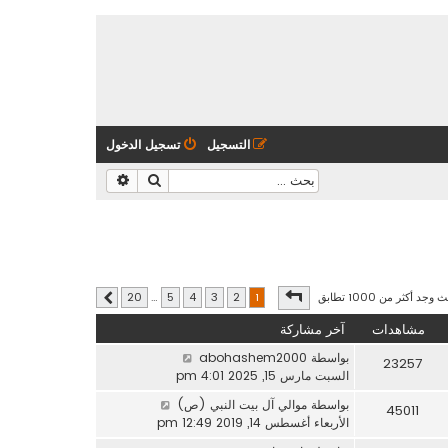
التسجيل
تسجيل الدخول
بحث
بحث متقدم
صفحة
1
من
20
وجد أكثر من 1000 تطابق
20
…
5
4
3
2
1
التالي
مشاهدات
آخر مشاركة
بواسطة
abohashem2000
23257
السبت مارس 15, 2025 4:01 pm
بواسطة
موالي آل بيت النبي (ص)
45011
الأربعاء أغسطس 14, 2019 12:49 pm