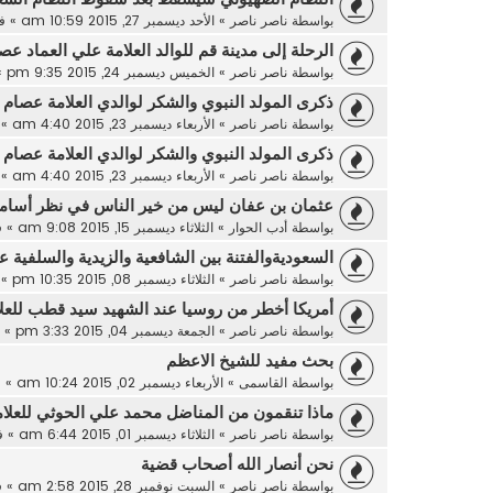
بواسطة
ناصر ناصر
»
الأحد ديسمبر 27, 2015 10:59 am
» ف
الرحلة إلى مدينة قم للوالد العلامة علي العماد عص
بواسطة
ناصر ناصر
»
الخميس ديسمبر 24, 2015 9:35 pm
»
ذكرى المولد النبوي والشكر لوالدي العلامة عصام ا
بواسطة
ناصر ناصر
»
الأربعاء ديسمبر 23, 2015 4:40 am
» 
ذكرى المولد النبوي والشكر لوالدي العلامة عصام ا
بواسطة
ناصر ناصر
»
الأربعاء ديسمبر 23, 2015 4:40 am
» 
عثمان بن عفان ليس من خير الناس في نظر أسامة
بواسطة
أدب الحوار
»
الثلاثاء ديسمبر 15, 2015 9:08 am
» 
السعوديةوالفتنة بين الشافعية والزيدية والسلفية ع
بواسطة
ناصر ناصر
»
الثلاثاء ديسمبر 08, 2015 10:35 pm
» 
أمريكا أخطر من روسيا عند الشهيد سيد قطب للعلا
بواسطة
ناصر ناصر
»
الجمعة ديسمبر 04, 2015 3:33 pm
» 
بحث مفيد للشيخ الاعظم
بواسطة
القاسمى
»
الأربعاء ديسمبر 02, 2015 10:24 am
» 
ماذا تنقمون من المناضل محمد علي الحوثي للعلام
بواسطة
ناصر ناصر
»
الثلاثاء ديسمبر 01, 2015 6:44 am
» 
نحن أنصار الله أصحاب قضية
بواسطة
ناصر ناصر
»
السبت نوفمبر 28, 2015 2:58 am
» 