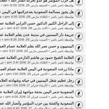
هل حزب المؤتمر هو عدو لحركة أنصار الله ؟ العلا
بواسطة
ناصر ناصر
»
الجمعة مارس 25, 2016 12:00 am
» 
هل يجوز مسالمة السعودية بعدجرائمها في اليمن ع
بواسطة
ناصر ناصر
»
الثلاثاء مارس 08, 2016 4:05 pm
» ف
إلى الراحل الكبير الدكتور حسن الترابي العلامة عص
بواسطة
ناصر ناصر
»
الأحد مارس 06, 2016 4:07 am
» في
جريمة دار المسنين في مدينة عدن بقلم العلامة عص
بواسطة
ناصر ناصر
»
السبت مارس 05, 2016 8:25 am
» 
اليمنييون و حسن نصر الله بقلم العلامة عصام العم
بواسطة
ناصر ناصر
»
الخميس مارس 03, 2016 11:07 am
» 
العلامة الشيخ حمود بن هاشم الذارحي العلامة عصا
بواسطة
ناصر ناصر
»
الثلاثاء مارس 01, 2016 2:41 pm
» في
ماذا زرعت السعودية في اليمن العلامة عصام العما
بواسطة
ناصر ناصر
»
الاثنين فبراير 29, 2016 1:00 pm
» في
رجل عظيم شغل اليمنيين في حياته وشهادته العلام
بواسطة
ناصر ناصر
»
الأربعاء فبراير 17, 2016 1:59 am
» ف
السعودية تدمر اليمن بحجة مواجهة إيران العلامة ع
بواسطة
ناصر ناصر
»
السبت فبراير 13, 2016 4:05 am
» ف
السعودية والفتنة بين حزب المؤتمر وأنصار الله عص
بواسطة
ناصر ناصر
»
الأربعاء يناير 27, 2016 6:43 am
» في