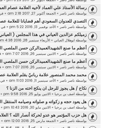
رسالة الأستاذ علي العماد لأخيه العلامة عصام العم
بواسطة
ناصر ناصر
»
الجمعة أكتوبر 27, 2017 2:18 am
» في
التصدي للعدوان السعودي أهم قضايانا للعلامة عصا
بواسطة
ناصر ناصر
»
الأحد نوفمبر 13, 2016 5:22 pm
» في
زميلكم عزالدين العياني في هذا المجلس ( العياني
بواسطة
ابوهلال العياني
»
الأربعاء سبتمبر 28, 2016 4:38 pm
أعظم ما صنع الشهيدالعميدالركن حسن الملصي الع
بواسطة
ناصر ناصر
»
الاثنين سبتمبر 26, 2016 7:07 am
» ف
أعظم ما صنع الشهيدالعميدالركن حسن الملصي الع
بواسطة
ناصر ناصر
»
الاثنين سبتمبر 26, 2016 7:07 am
» ف
محمد محمد المنصور علامة ربانيّ بقلم العلامة عصا
بواسطة
ناصر ناصر
»
الأحد سبتمبر 11, 2016 11:03 am
» في
نكاح / هل يجوز للرجل ان ينكح اخته من الزنا ؟
بواسطة
اصف بن برخيا
»
الاثنين يوليو 25, 2016 9:58 pm
» 
هل يعود حجه و زكواته و صلواته وصيامه المنتقل ال
بواسطة
اصف بن برخيا
»
الاثنين مايو 30, 2016 10:43 pm
» 
هل حزب المؤتمر هو عدو لحركة أنصار الله ؟ العلا
بواسطة
ناصر ناصر
»
الجمعة مارس 25, 2016 12:00 am
» 