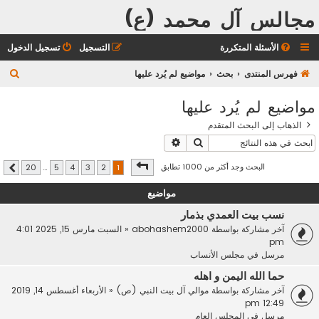
مجالس آل محمد (ع)
الأسئلة المتكررة
التسجيل
تسجيل الدخول
ب
فهرس المنتدى
بحث
مواضيع لم يُرد عليها
ح
مواضيع لم يُرد عليها
ث
الذهاب إلى البحث المتقدم
بحث
بحث متقدم
صفحة
1
من
20
البحث وجد أكثر من 1000 تطابق
20
…
5
4
3
2
1
التالي
مواضيع
نسب بيت العمدي بذمار
آخر مشاركة بواسطة
abohashem2000
«
السبت مارس 15, 2025 4:01
pm
مرسل في
مجلس الأنساب
حما الله اليمن و اهله
آخر مشاركة بواسطة
موالي آل بيت النبي (ص)
«
الأربعاء أغسطس 14, 2019
12:49 pm
مرسل في
المجلس العام