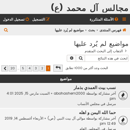
مجالس آل محمد (ع)
الأسئلة المتكررة
التسجيل
تسجيل الدخول
ب
فهرس المنتدى
بحث
مواضيع لم يُرد عليها
ح
مواضيع لم يُرد عليها
ث
الذهاب إلى البحث المتقدم
بحث
بحث متقدم
صفحة
1
من
20
البحث وجد أكثر من 1000 تطابق
20
…
5
4
3
2
1
التالي
مواضيع
نسب بيت العمدي بذمار
آخر مشاركة بواسطة
abohashem2000
«
السبت مارس 15, 2025 4:01
pm
مرسل في
مجلس الأنساب
حما الله اليمن و اهله
آخر مشاركة بواسطة
موالي آل بيت النبي (ص)
«
الأربعاء أغسطس 14, 2019
12:49 pm
مرسل في
المجلس العام