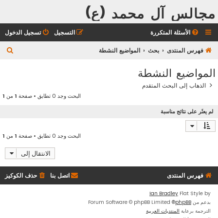
مجالس آل محمد (ع)
الأسئلة المتكررة
التسجيل
تسجيل الدخول
ب
فهرس المنتدى
بحث
المواضيع النشطة
ح
المواضيع النشطة
ث
الذهاب إلى البحث المتقدم
البحث وجد 0 تطابق • صفحة
1
من
1
لم يعثَر على نتائج مناسبة
البحث وجد 0 تطابق • صفحة
1
من
1
الانتقال إلى
فهرس المنتدى
اتصل بنا
حذف الكوكيز
Ian Bradley
Flat Style by
بدعم من
phpBB
® Forum Software © phpBB Limited
الترجمة برعاية
المنتديات العربية