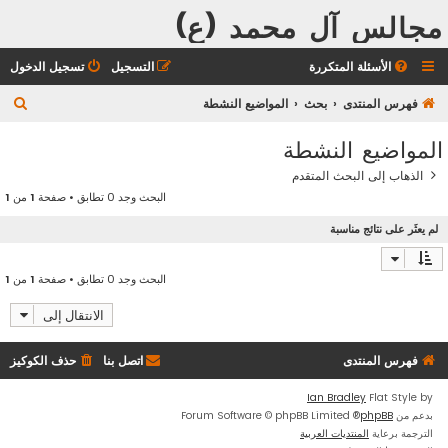
مجالس آل محمد (ع)
الأسئلة المتكررة
التسجيل
تسجيل الدخول
ب
فهرس المنتدى
بحث
المواضيع النشطة
ح
المواضيع النشطة
ث
الذهاب إلى البحث المتقدم
البحث وجد 0 تطابق • صفحة
1
من
1
لم يعثَر على نتائج مناسبة
البحث وجد 0 تطابق • صفحة
1
من
1
الانتقال إلى
فهرس المنتدى
اتصل بنا
حذف الكوكيز
Ian Bradley
Flat Style by
بدعم من
phpBB
® Forum Software © phpBB Limited
الترجمة برعاية
المنتديات العربية