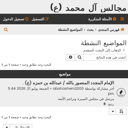
مجالس آل محمد (ع)
الأسئلة المتكررة
التسجيل
تسجيل الدخول
ب
فهرس المنتدى
بحث
المواضيع النشطة
ح
المواضيع النشطة
ث
الذهاب إلى البحث المتقدم
بحث
بحث متقدم
البحث وجد تطابق وحيد • صفحة
1
من
1
مواضيع
الإمام المجدد المنصور بالله / عبدالله بن حمزه (ع) .
آخر مشاركة بواسطة
abohashem2000
«
الجمعة يوليو 31, 2026 5:44
pm
مرسل في
مجلس السيرة وتراجم الأئمة
ردود:
8
البحث وجد تطابق وحيد • صفحة
1
من
1
الانتقال إلى