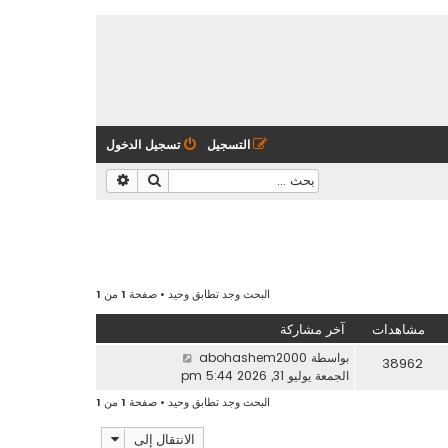
التسجيل
تسجيل الدخول
بحث
بحث متقدم
البحث وجد تطابق وحيد • صفحة
1
من
1
مشاهدات
آخر مشاركة
بواسطة
abohashem2000
38962
الجمعة يوليو 31, 2026 5:44 pm
البحث وجد تطابق وحيد • صفحة
1
من
1
الانتقال إلى