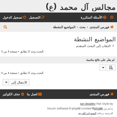
مجالس آل محمد (ع)
الأسئلة المتكررة
التسجيل
تسجيل الدخول
ب
فهرس المنتدى
بحث
المواضيع النشطة
ح
المواضيع النشطة
ث
الذهاب إلى البحث المتقدم
البحث وجد 0 تطابق • صفحة
1
من
1
لم يعثَر على نتائج مناسبة
البحث وجد 0 تطابق • صفحة
1
من
1
الانتقال إلى
فهرس المنتدى
اتصل بنا
حذف الكوكيز
Ian Bradley
Flat Style by
بدعم من
phpBB
® Forum Software © phpBB Limited
الترجمة برعاية
المنتديات العربية