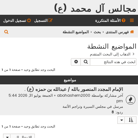
مجالس آل محمد (ع)
الأسئلة المتكررة
التسجيل
تسجيل الدخول
ب
فهرس المنتدى
بحث
المواضيع النشطة
ح
المواضيع النشطة
ث
الذهاب إلى البحث المتقدم
بحث
بحث متقدم
البحث وجد تطابق وحيد • صفحة
1
من
1
مواضيع
الإمام المجدد المنصور بالله / عبدالله بن حمزه (ع) .
آخر مشاركة بواسطة
abohashem2000
«
الجمعة يوليو 31, 2026 5:44
pm
مرسل في
مجلس السيرة وتراجم الأئمة
ردود:
8
البحث وجد تطابق وحيد • صفحة
1
من
1
الانتقال إلى