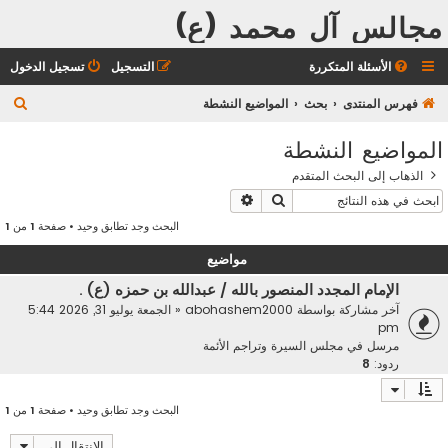
مجالس آل محمد (ع)
الأسئلة المتكررة
التسجيل
تسجيل الدخول
ب
فهرس المنتدى
بحث
المواضيع النشطة
ح
المواضيع النشطة
ث
الذهاب إلى البحث المتقدم
بحث
بحث متقدم
البحث وجد تطابق وحيد • صفحة
1
من
1
مواضيع
الإمام المجدد المنصور بالله / عبدالله بن حمزه (ع) .
آخر مشاركة بواسطة
abohashem2000
«
الجمعة يوليو 31, 2026 5:44
pm
مرسل في
مجلس السيرة وتراجم الأئمة
ردود:
8
البحث وجد تطابق وحيد • صفحة
1
من
1
الانتقال إلى