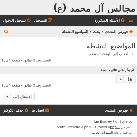
مجالس آل محمد (ع)
الأسئلة المتكررة
التسجيل
تسجيل الدخول
ب
فهرس المنتدى
بحث
المواضيع النشطة
ح
المواضيع النشطة
ث
الذهاب إلى البحث المتقدم
البحث وجد 0 تطابق • صفحة
1
من
1
لم يعثَر على نتائج مناسبة
البحث وجد 0 تطابق • صفحة
1
من
1
الانتقال إلى
فهرس المنتدى
اتصل بنا
حذف الكوكيز
Ian Bradley
Flat Style by
بدعم من
phpBB
® Forum Software © phpBB Limited
الترجمة برعاية
المنتديات العربية