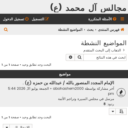
مجالس آل محمد (ع)
الأسئلة المتكررة
التسجيل
تسجيل الدخول
ب
فهرس المنتدى
بحث
المواضيع النشطة
ح
المواضيع النشطة
ث
الذهاب إلى البحث المتقدم
بحث
بحث متقدم
البحث وجد تطابق وحيد • صفحة
1
من
1
مواضيع
الإمام المجدد المنصور بالله / عبدالله بن حمزه (ع) .
آخر مشاركة بواسطة
abohashem2000
«
الجمعة يوليو 31, 2026 5:44
pm
مرسل في
مجلس السيرة وتراجم الأئمة
ردود:
8
البحث وجد تطابق وحيد • صفحة
1
من
1
الانتقال إلى