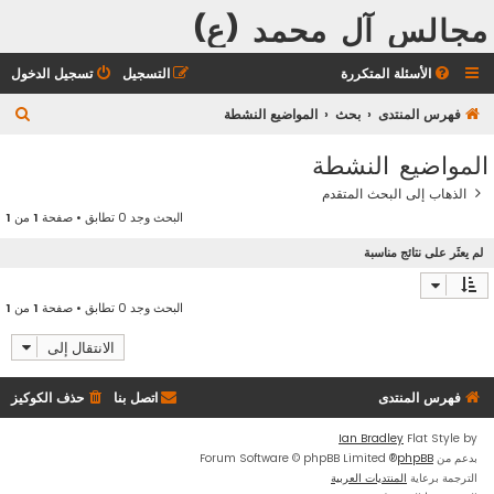
مجالس آل محمد (ع)
الأسئلة المتكررة
التسجيل
تسجيل الدخول
ب
فهرس المنتدى
بحث
المواضيع النشطة
ح
المواضيع النشطة
ث
الذهاب إلى البحث المتقدم
البحث وجد 0 تطابق • صفحة
1
من
1
لم يعثَر على نتائج مناسبة
البحث وجد 0 تطابق • صفحة
1
من
1
الانتقال إلى
فهرس المنتدى
اتصل بنا
حذف الكوكيز
Ian Bradley
Flat Style by
بدعم من
phpBB
® Forum Software © phpBB Limited
الترجمة برعاية
المنتديات العربية