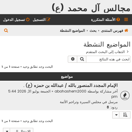
مجالس آل محمد (ع)
الأسئلة المتكررة
التسجيل
تسجيل الدخول
ب
فهرس المنتدى
بحث
المواضيع النشطة
ح
المواضيع النشطة
ث
الذهاب إلى البحث المتقدم
بحث
بحث متقدم
البحث وجد تطابق وحيد • صفحة
1
من
1
مواضيع
الإمام المجدد المنصور بالله / عبدالله بن حمزه (ع) .
آخر مشاركة بواسطة
abohashem2000
«
الجمعة يوليو 31, 2026 5:44
pm
مرسل في
مجلس السيرة وتراجم الأئمة
ردود:
8
البحث وجد تطابق وحيد • صفحة
1
من
1
الانتقال إلى