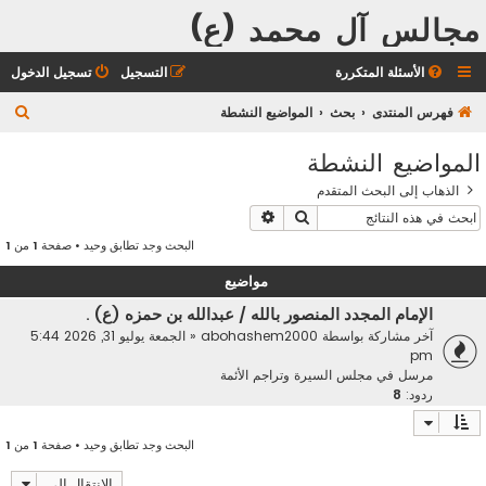
مجالس آل محمد (ع)
الأسئلة المتكررة
التسجيل
تسجيل الدخول
ب
فهرس المنتدى
بحث
المواضيع النشطة
ح
المواضيع النشطة
ث
الذهاب إلى البحث المتقدم
بحث
بحث متقدم
البحث وجد تطابق وحيد • صفحة
1
من
1
مواضيع
الإمام المجدد المنصور بالله / عبدالله بن حمزه (ع) .
آخر مشاركة بواسطة
abohashem2000
«
الجمعة يوليو 31, 2026 5:44
pm
مرسل في
مجلس السيرة وتراجم الأئمة
ردود:
8
البحث وجد تطابق وحيد • صفحة
1
من
1
الانتقال إلى