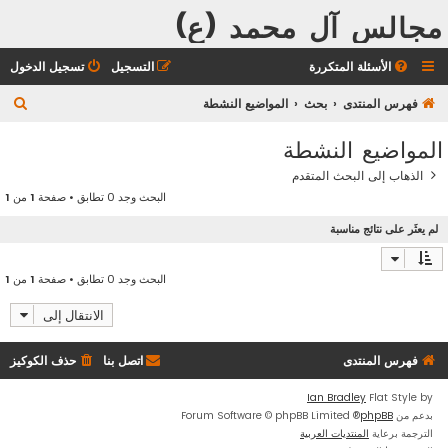
مجالس آل محمد (ع)
الأسئلة المتكررة
التسجيل
تسجيل الدخول
ب
فهرس المنتدى
بحث
المواضيع النشطة
ح
المواضيع النشطة
ث
الذهاب إلى البحث المتقدم
البحث وجد 0 تطابق • صفحة
1
من
1
لم يعثَر على نتائج مناسبة
البحث وجد 0 تطابق • صفحة
1
من
1
الانتقال إلى
فهرس المنتدى
اتصل بنا
حذف الكوكيز
Ian Bradley
Flat Style by
بدعم من
phpBB
® Forum Software © phpBB Limited
الترجمة برعاية
المنتديات العربية