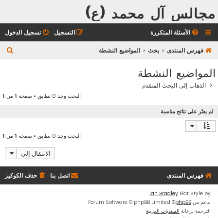
مجالس آل محمد (ع)
الأسئلة المتكررة
التسجيل
تسجيل الدخول
ب
فهرس المنتدى
بحث
المواضيع النشطة
ح
المواضيع النشطة
ث
الذهاب إلى البحث المتقدم
البحث وجد 0 تطابق • صفحة
1
من
1
لم يعثَر على نتائج مناسبة
البحث وجد 0 تطابق • صفحة
1
من
1
الانتقال إلى
فهرس المنتدى
اتصل بنا
حذف الكوكيز
Ian Bradley
Flat Style by
بدعم من
phpBB
® Forum Software © phpBB Limited
الترجمة برعاية
المنتديات العربية