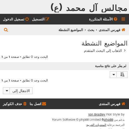
مجالس آل محمد (ع)
الأسئلة المتكررة
التسجيل
تسجيل الدخول
ب
فهرس المنتدى
بحث
المواضيع النشطة
ح
المواضيع النشطة
ث
الذهاب إلى البحث المتقدم
البحث وجد 0 تطابق • صفحة
1
من
1
لم يعثَر على نتائج مناسبة
البحث وجد 0 تطابق • صفحة
1
من
1
الانتقال إلى
فهرس المنتدى
اتصل بنا
حذف الكوكيز
Ian Bradley
Flat Style by
بدعم من
phpBB
® Forum Software © phpBB Limited
الترجمة برعاية
المنتديات العربية