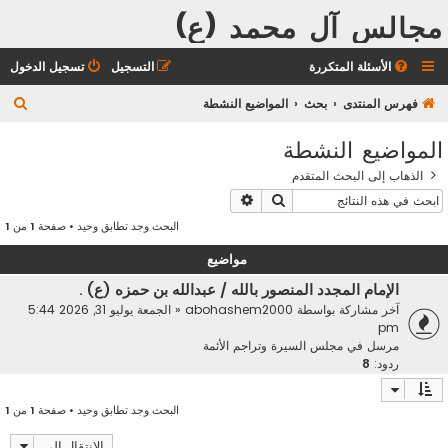
مجالس آل محمد (ع)
الأسئلة المتكررة
التسجيل
تسجيل الدخول
ب
فهرس المنتدى
بحث
المواضيع النشطة
ح
المواضيع النشطة
ث
الذهاب إلى البحث المتقدم
بحث
بحث متقدم
البحث وجد تطابق وحيد • صفحة
1
من
1
مواضيع
الإمام المجدد المنصور بالله / عبدالله بن حمزه (ع) .
آخر مشاركة بواسطة
abohashem2000
«
الجمعة يوليو 31, 2026 5:44
pm
مرسل في
مجلس السيرة وتراجم الأئمة
ردود:
8
البحث وجد تطابق وحيد • صفحة
1
من
1
الانتقال إلى