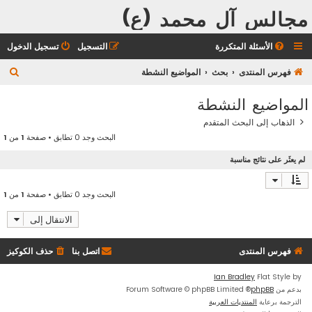
مجالس آل محمد (ع)
الأسئلة المتكررة
التسجيل
تسجيل الدخول
ب
فهرس المنتدى
بحث
المواضيع النشطة
ح
المواضيع النشطة
ث
الذهاب إلى البحث المتقدم
البحث وجد 0 تطابق • صفحة
1
من
1
لم يعثَر على نتائج مناسبة
البحث وجد 0 تطابق • صفحة
1
من
1
الانتقال إلى
فهرس المنتدى
اتصل بنا
حذف الكوكيز
Ian Bradley
Flat Style by
بدعم من
phpBB
® Forum Software © phpBB Limited
الترجمة برعاية
المنتديات العربية