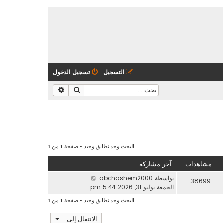
التسجيل
تسجيل الدخول
بحث
بحث متقدم
البحث وجد تطابق وحيد • صفحة
1
من
1
مشاهدات
آخر مشاركة
بواسطة
abohashem2000
38699
الجمعة يوليو 31, 2026 5:44 pm
البحث وجد تطابق وحيد • صفحة
1
من
1
الانتقال إلى