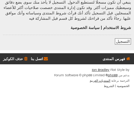
ينبغي أن تكون مسجلًا لتستطيع الدخول. التسجيل لا يأخذ منك سوى بضع دقائق
وسيعطيك مميزات أكثر. وقد تكون إدارة المنتدى خصصت صلاحيات أكثر للأعضاء
المسجلين. قبل التسجيل تأكد أنك قرأتَ شروط المنتدى وسياساته وأنك موافق
عليها. رجاءً تأكد من قراءتك لشروط كل قسم قبل المشاركة فيه
شروط الاستخدام
|
سياسة الخصوصية
التسجيل
فهرس المنتدى
اتصل بنا
حذف الكوكيز
Ian Bradley
Flat Style by
بدعم من
phpBB
® Forum Software © phpBB Limited
الترجمة برعاية
المنتديات العربية
الخصوصية
|
الشروط