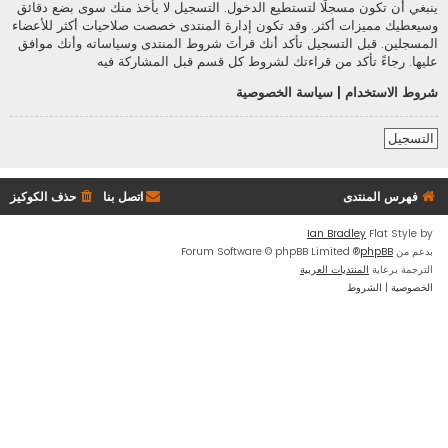
ينبغي أن تكون مسجلًا لتستطيع الدخول. التسجيل لا يأخذ منك سوى بضع دقائق
وسيعطيك مميزات أكثر. وقد تكون إدارة المنتدى خصصت صلاحيات أكثر للأعضاء
المسجلين. قبل التسجيل تأكد أنك قرأتَ شروط المنتدى وسياساته وأنك موافق
عليها. رجاءً تأكد من قراءتك لشروط كل قسم قبل المشاركة فيه
شروط الاستخدام
|
سياسة الخصوصية
التسجيل
فهرس المنتدى
اتصل بنا
حذف الكوكيز
Ian Bradley
Flat Style by
بدعم من
phpBB
® Forum Software © phpBB Limited
الترجمة برعاية
المنتديات العربية
الخصوصية
|
الشروط