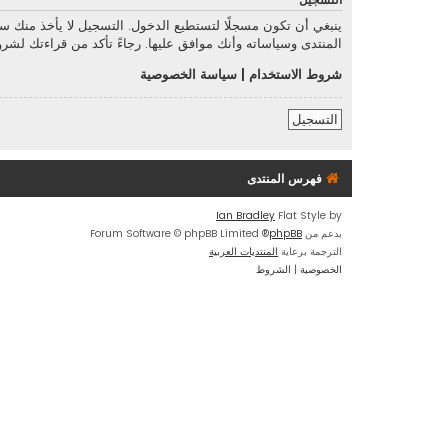
التسجيل
ينبغي أن تكون مسجلًا لتستطيع الدخول. التسجيل لا يأخذ منك 
المنتدى وسياساته وأنك موافق عليها. رجاءً تأكد من قراءتك لش
شروط الاستخدام
|
سياسة الخصوصية
التسجيل
فهرس المنتدى
Ian Bradley
Flat Style by
بدعم من
phpBB
® Forum Software © phpBB Limited
الترجمة برعاية
المنتديات العربية
الخصوصية
|
الشروط