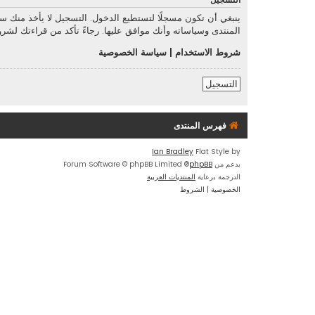
التسجيل
ينبغي أن تكون مسجلًا لتستطيع الدخول. التسجيل لا يأخذ منك 
المنتدى وسياساته وأنك موافق عليها. رجاءً تأكد من قراءتك لش
شروط الاستخدام
|
سياسة الخصوصية
التسجيل
فهرس المنتدى
Ian Bradley
Flat Style by
بدعم من
phpBB
® Forum Software © phpBB Limited
الترجمة برعاية
المنتديات العربية
الخصوصية
|
الشروط