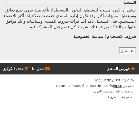
التسجيل
ينبغي أن تكون مسجلًا لتستطيع الدخول. التسجيل لا يأخذ منك سوى بضع دقائق
وسيعطيك مميزات أكثر. وقد تكون إدارة المنتدى خصصت صلاحيات أكثر للأعضاء
المسجلين. قبل التسجيل تأكد أنك قرأتَ شروط المنتدى وسياساته وأنك موافق
عليها. رجاءً تأكد من قراءتك لشروط كل قسم قبل المشاركة فيه
شروط الاستخدام
|
سياسة الخصوصية
التسجيل
فهرس المنتدى
اتصل بنا
حذف الكوكيز
Ian Bradley
Flat Style by
بدعم من
phpBB
® Forum Software © phpBB Limited
الترجمة برعاية
المنتديات العربية
الخصوصية
|
الشروط