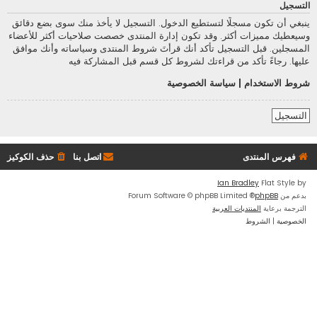
التسجيل
ينبغي أن تكون مسجلًا لتستطيع الدخول. التسجيل لا يأخذ منك سوى بضع دقائق
وسيعطيك مميزات أكثر. وقد تكون إدارة المنتدى خصصت صلاحيات أكثر للأعضاء
المسجلين. قبل التسجيل تأكد أنك قرأتَ شروط المنتدى وسياساته وأنك موافق
عليها. رجاءً تأكد من قراءتك لشروط كل قسم قبل المشاركة فيه
شروط الاستخدام
|
سياسة الخصوصية
التسجيل
فهرس المنتدى
اتصل بنا
حذف الكوكيز
Ian Bradley
Flat Style by
بدعم من
phpBB
® Forum Software © phpBB Limited
الترجمة برعاية
المنتديات العربية
الخصوصية
|
الشروط