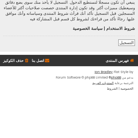
ينبغي أن تكون مسجلًا لتستطيع الدخول. التسجيل لا يأخذ منك سوى بضع دقائق
وسيعطيك مميزات أكثر. وقد تكون إدارة المنتدى خصصت صلاحيات أكثر للأعضاء
المسجلين. قبل التسجيل تأكد أنك قرأتَ شروط المنتدى وسياساته وأنك موافق
عليها. رجاءً تأكد من قراءتك لشروط كل قسم قبل المشاركة فيه
شروط الاستخدام
|
سياسة الخصوصية
التسجيل
فهرس المنتدى
اتصل بنا
حذف الكوكيز
Ian Bradley
Flat Style by
بدعم من
phpBB
® Forum Software © phpBB Limited
الترجمة برعاية
المنتديات العربية
الخصوصية
|
الشروط