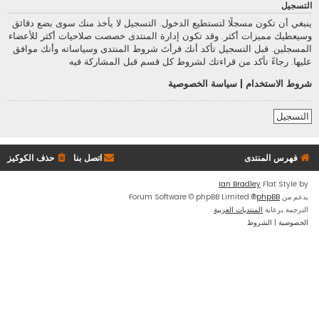
التسجيل
ينبغي أن تكون مسجلًا لتستطيع الدخول. التسجيل لا يأخذ منك سوى بضع دقائق
وسيعطيك مميزات أكثر. وقد تكون إدارة المنتدى خصصت صلاحيات أكثر للأعضاء
المسجلين. قبل التسجيل تأكد أنك قرأتَ شروط المنتدى وسياساته وأنك موافق
عليها. رجاءً تأكد من قراءتك لشروط كل قسم قبل المشاركة فيه
شروط الاستخدام
|
سياسة الخصوصية
التسجيل
فهرس المنتدى
اتصل بنا
حذف الكوكيز
Ian Bradley
Flat Style by
بدعم من
phpBB
® Forum Software © phpBB Limited
الترجمة برعاية
المنتديات العربية
الخصوصية
|
الشروط