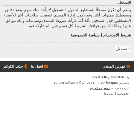
التسجيل
ينبغي أن تكون مسجلًا لتستطيع الدخول. التسجيل لا يأخذ منك سوى بضع دقائق
وسيعطيك مميزات أكثر. وقد تكون إدارة المنتدى خصصت صلاحيات أكثر للأعضاء
المسجلين. قبل التسجيل تأكد أنك قرأتَ شروط المنتدى وسياساته وأنك موافق
عليها. رجاءً تأكد من قراءتك لشروط كل قسم قبل المشاركة فيه
شروط الاستخدام
|
سياسة الخصوصية
التسجيل
فهرس المنتدى
اتصل بنا
حذف الكوكيز
Ian Bradley
Flat Style by
بدعم من
phpBB
® Forum Software © phpBB Limited
الترجمة برعاية
المنتديات العربية
الخصوصية
|
الشروط