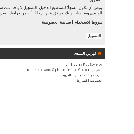
التسجيل
ينبغي أن تكون مسجلًا لتستطيع الدخول. التسجيل لا يأخذ منك 
المنتدى وسياساته وأنك موافق عليها. رجاءً تأكد من قراءتك لش
شروط الاستخدام
|
سياسة الخصوصية
التسجيل
فهرس المنتدى
Ian Bradley
Flat Style by
بدعم من
phpBB
® Forum Software © phpBB Limited
الترجمة برعاية
المنتديات العربية
الخصوصية
|
الشروط