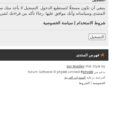
التسجيل
ينبغي أن تكون مسجلًا لتستطيع الدخول. التسجيل لا يأخذ منك 
المنتدى وسياساته وأنك موافق عليها. رجاءً تأكد من قراءتك لش
شروط الاستخدام
|
سياسة الخصوصية
التسجيل
فهرس المنتدى
Ian Bradley
Flat Style by
بدعم من
phpBB
® Forum Software © phpBB Limited
الترجمة برعاية
المنتديات العربية
الخصوصية
|
الشروط