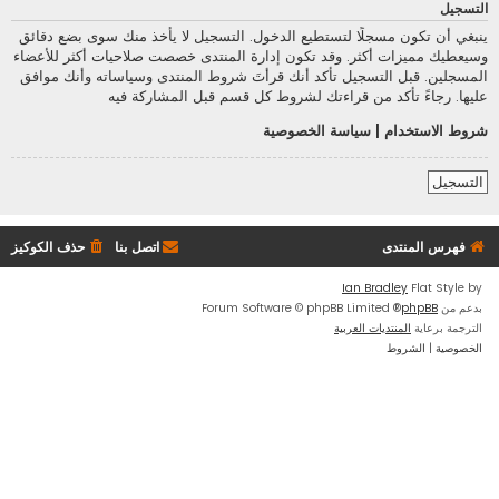
التسجيل
ينبغي أن تكون مسجلًا لتستطيع الدخول. التسجيل لا يأخذ منك سوى بضع دقائق
وسيعطيك مميزات أكثر. وقد تكون إدارة المنتدى خصصت صلاحيات أكثر للأعضاء
المسجلين. قبل التسجيل تأكد أنك قرأتَ شروط المنتدى وسياساته وأنك موافق
عليها. رجاءً تأكد من قراءتك لشروط كل قسم قبل المشاركة فيه
شروط الاستخدام
|
سياسة الخصوصية
التسجيل
فهرس المنتدى
اتصل بنا
حذف الكوكيز
Ian Bradley
Flat Style by
بدعم من
phpBB
® Forum Software © phpBB Limited
الترجمة برعاية
المنتديات العربية
الخصوصية
|
الشروط