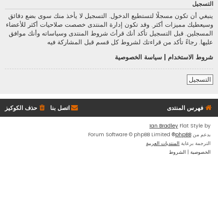
التسجيل
ينبغي أن تكون مسجلًا لتستطيع الدخول. التسجيل لا يأخذ منك سوى بضع دقائق
وسيعطيك مميزات أكثر. وقد تكون إدارة المنتدى خصصت صلاحيات أكثر للأعضاء
المسجلين. قبل التسجيل تأكد أنك قرأتَ شروط المنتدى وسياساته وأنك موافق
عليها. رجاءً تأكد من قراءتك لشروط كل قسم قبل المشاركة فيه
شروط الاستخدام
|
سياسة الخصوصية
التسجيل
فهرس المنتدى
اتصل بنا
حذف الكوكيز
Ian Bradley
Flat Style by
بدعم من
phpBB
® Forum Software © phpBB Limited
الترجمة برعاية
المنتديات العربية
الخصوصية
|
الشروط