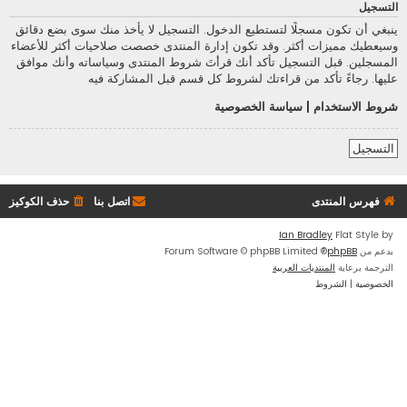
التسجيل
ينبغي أن تكون مسجلًا لتستطيع الدخول. التسجيل لا يأخذ منك سوى بضع دقائق
وسيعطيك مميزات أكثر. وقد تكون إدارة المنتدى خصصت صلاحيات أكثر للأعضاء
المسجلين. قبل التسجيل تأكد أنك قرأتَ شروط المنتدى وسياساته وأنك موافق
عليها. رجاءً تأكد من قراءتك لشروط كل قسم قبل المشاركة فيه
شروط الاستخدام
|
سياسة الخصوصية
التسجيل
فهرس المنتدى
اتصل بنا
حذف الكوكيز
Ian Bradley
Flat Style by
بدعم من
phpBB
® Forum Software © phpBB Limited
الترجمة برعاية
المنتديات العربية
الخصوصية
|
الشروط