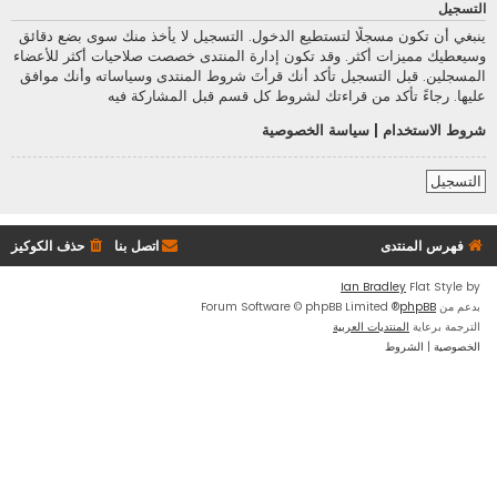
التسجيل
ينبغي أن تكون مسجلًا لتستطيع الدخول. التسجيل لا يأخذ منك سوى بضع دقائق
وسيعطيك مميزات أكثر. وقد تكون إدارة المنتدى خصصت صلاحيات أكثر للأعضاء
المسجلين. قبل التسجيل تأكد أنك قرأتَ شروط المنتدى وسياساته وأنك موافق
عليها. رجاءً تأكد من قراءتك لشروط كل قسم قبل المشاركة فيه
شروط الاستخدام
|
سياسة الخصوصية
التسجيل
فهرس المنتدى
اتصل بنا
حذف الكوكيز
Ian Bradley
Flat Style by
بدعم من
phpBB
® Forum Software © phpBB Limited
الترجمة برعاية
المنتديات العربية
الخصوصية
|
الشروط