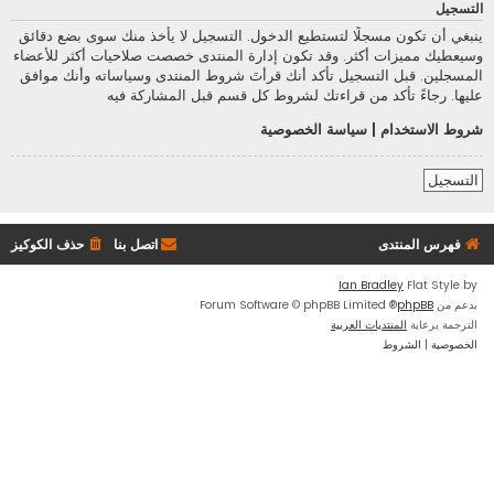
التسجيل
ينبغي أن تكون مسجلًا لتستطيع الدخول. التسجيل لا يأخذ منك سوى بضع دقائق
وسيعطيك مميزات أكثر. وقد تكون إدارة المنتدى خصصت صلاحيات أكثر للأعضاء
المسجلين. قبل التسجيل تأكد أنك قرأتَ شروط المنتدى وسياساته وأنك موافق
عليها. رجاءً تأكد من قراءتك لشروط كل قسم قبل المشاركة فيه
شروط الاستخدام
|
سياسة الخصوصية
التسجيل
فهرس المنتدى
اتصل بنا
حذف الكوكيز
Ian Bradley
Flat Style by
بدعم من
phpBB
® Forum Software © phpBB Limited
الترجمة برعاية
المنتديات العربية
الخصوصية
|
الشروط