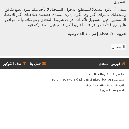
التسجيل
ينبغي أن تكون مسجلًا لتستطيع الدخول. التسجيل لا يأخذ منك سوى بضع دقائق
وسيعطيك مميزات أكثر. وقد تكون إدارة المنتدى خصصت صلاحيات أكثر للأعضاء
المسجلين. قبل التسجيل تأكد أنك قرأتَ شروط المنتدى وسياساته وأنك موافق
عليها. رجاءً تأكد من قراءتك لشروط كل قسم قبل المشاركة فيه
شروط الاستخدام
|
سياسة الخصوصية
التسجيل
فهرس المنتدى
اتصل بنا
حذف الكوكيز
Ian Bradley
Flat Style by
بدعم من
phpBB
® Forum Software © phpBB Limited
الترجمة برعاية
المنتديات العربية
الخصوصية
|
الشروط