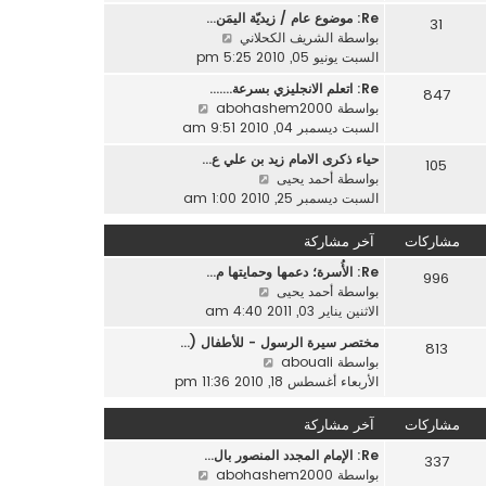
ه
ر
ر
Re: موضوع عام / زيديّة اليمَن…
د
31
م
ك
ش
بواسطة
الشريف الكحلاني
آ
ش
ة
ا
السبت يونيو 05, 2010 5:25 pm
خ
ا
ه
ر
ر
Re: اتعلم الانجليزي بسرعة....…
847
د
م
ك
ش
بواسطة
abohashem2000
آ
ش
ة
ا
السبت ديسمبر 04, 2010 9:51 am
خ
ا
ه
ر
ر
حياء ذكرى الامام زيد بن علي ع…
105
د
م
ش
ك
بواسطة
أحمد يحيى
آ
ش
ا
ة
السبت ديسمبر 25, 2010 1:00 am
خ
ا
ه
ر
ر
د
مشاركات
آخر مشاركة
م
ك
آ
ش
ة
Re: الأُسرة؛ دعمها وحمايتها م…
خ
996
ا
ش
بواسطة
أحمد يحيى
ر
ر
ا
الاثنين يناير 03, 2011 4:40 am
م
ك
ه
ش
ة
مختصر سيرة الرسول - للأطفال (…
813
د
ا
ش
بواسطة
abouali
آ
ر
ا
الأربعاء أغسطس 18, 2010 11:36 pm
خ
ك
ه
ر
ة
د
مشاركات
آخر مشاركة
م
آ
ش
Re: الإمام المجدد المنصور بال…
خ
337
ا
ش
بواسطة
abohashem2000
ر
ر