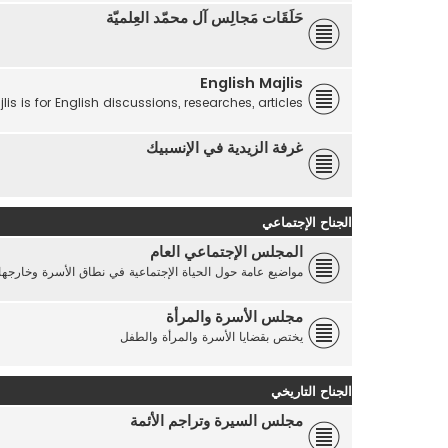
حَلَقَات مَجالِس آل محمّد العِلميّة
English Majlis
lis is for English discussions, researches, articles...
غرفة الزيدية في الإنسبيك
الجناح الإجتماعي
المجلس الإجتماعي العام
مواضيع عامة حول الحياة الإجتماعية في نطاق الأسرة وخارجها
مجلس الأسرة والمرأة
يختص بقضايا الأسرة والمرأة والطفل
الجناح التاريخي
مجلس السيرة وتراجم الأئمة