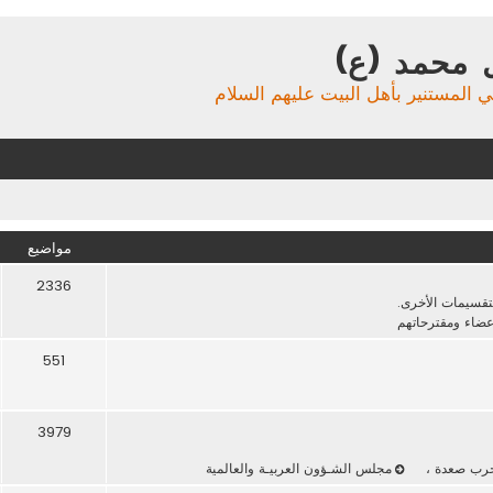
 محمد (ع)
ي المستنير بأهل البيت عليهم السلام
مواضيع
2336
لتقسيمات الأخرى.
عضاء ومقترحاتهم
551
3979
حرب صعدة
،
مجلس الشـؤون العربيـة والعالمية