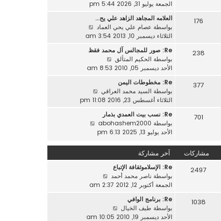
ا
الجمعة يوليو 31, 2026 5:44 pm
م
ك
ه
ش
ة
العلامه المجاهد الزاهد علي يح…
176
د
ا
ش
بواسطة
عصام علي يحي العماد
آ
ر
ا
الثلاثاء ديسمبر 10, 2013 3:54 am
خ
ك
ه
ر
ة
Re: صور للمجالس آل محمد فقظ
238
د
م
ش
بواسطة
الحكيم المتألق
آ
ش
ا
الأحد ديسمبر 05, 2010 8:53 am
خ
ا
ه
ر
Re: مخطوطات اليمن
ر
377
د
م
ش
بواسطة
السيد محمد العراقي
ك
آ
ش
ا
الثلاثاء أغسطس 23, 2016 11:08 pm
ة
خ
ا
ه
ر
Re: نسب بيت العمدي بذمار
ر
701
د
م
ش
بواسطة
abohashem2000
ك
آ
ش
ا
الأحد يوليو 13, 2025 6:13 pm
ة
خ
ا
ه
ر
ر
د
مشاركات
آخر مشاركة
م
ك
آ
ش
ة
Re: الإسلاموثقافة الإتباع
خ
2497
ا
ش
بواسطة
ناصر محمد أحمد
ر
ر
ا
الجمعة أكتوبر 12, 2012 2:37 am
م
ك
ه
ش
ة
Re: برنامج الوافي
1038
د
ا
ش
بواسطة
طيف الخيال
آ
ر
ا
الأحد ديسمبر 19, 2010 10:05 am
خ
ك