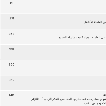
81
271
العلماء الأفاضل.
353
 العلماء ، مع امكانية مشاركة الجميع ...
931
360
362
ى
148
ع والمشاركات فيه يطرحها المخالفين للفكر الزيدي )، فللزائر
بحاث ومجلس الكتب.