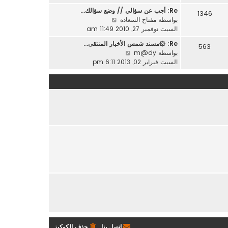
ه
ر
ة
Re: أجب عن سؤالي // وضع سؤالك…
1346
د
م
ش
بواسطة
مفتاح السعادة
آ
ش
ا
السبت نوفمبر 27, 2010 11:49 am
خ
ا
ه
ر
Re: ۞مسند شمس الأخبار المنتقى…
ر
563
د
م
ش
بواسطة
m@dy
ك
آ
ش
ا
السبت فبراير 02, 2013 6:11 pm
ة
خ
ا
ه
ر
ر
د
م
ك
آ
ش
ة
خ
ا
ر
ر
م
ك
ش
ة
ا
ر
ك
ة
اتصل بنا
حذف الكوكيز