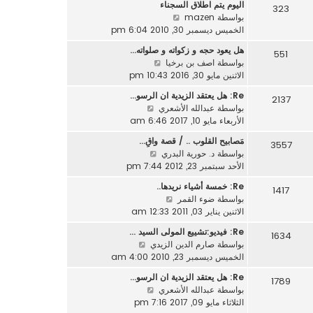
ر
اليوم يتم اطلاق السجناء
د
323
م
ك
ش
بواسطة
mazen
آ
ش
ة
ا
الخميس ديسمبر 30, 2010 6:04 pm
خ
ا
ه
ر
ر
هل يعود حجه و زكواته و صلواته…
551
د
م
ك
ش
بواسطة
اصف بن برخيا
آ
ش
ة
ا
الاثنين مايو 30, 2016 10:43 pm
خ
ا
ه
ر
ر
Re: هل يعتقد الزيدية ان الرسو…
2137
د
م
ك
ش
بواسطة
عبدالله الأشعري
آ
ش
ة
ا
الأربعاء مايو 10, 2017 6:46 am
خ
ا
ه
ر
مَصابيح القلوب .. / قصة واقِ…
ر
3557
د
م
ش
بواسطة
د. حورية البدري
ك
آ
ش
ا
الأحد سبتمبر 23, 2012 7:44 pm
ة
خ
ا
ه
ر
Re: خمسة أشياء نريدها..
ر
1417
د
م
ش
بواسطة
ضوء القمر
ك
آ
ش
ا
الاثنين يناير 03, 2011 12:33 am
ة
خ
ا
ه
ر
Re: فيديو:تشييع المولى السيد …
ر
1634
د
م
ش
بواسطة
صارم الدين الزيدي
ك
آ
ش
ا
الخميس ديسمبر 23, 2010 4:00 am
ة
خ
ا
ه
ر
Re: هل يعتقد الزيدية ان الرسو…
ر
1789
د
م
ش
بواسطة
عبدالله الأشعري
ك
آ
ش
ا
الثلاثاء مايو 09, 2017 7:16 pm
ة
خ
ا