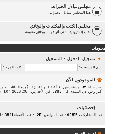
مجلس تبادل الخبرات
هذا المجلس لتبادل الخبرات.
مجلس الكتب والمكتبات والوثائق
كتب إلكترونية بشتى أنواعها ، ووثائق متنوعة
معلومات
تسجيل الدخول
•
التسجيل
اسم المستخدم:
كلمة المرور:
الموجودون الآن
يوجد حاليًا
105
مستخدمين : 3 أعضاء، و 102 زائر (هذه البيانات تعتمد على الأعضاء النشطين خلال الـ 5 دقائق الماضية)
أكثر وجود في المنتدى كان
17398
في الأحد إبريل 05, 2026 1:04 am
إحصائيات
عدد المشاركات
60815
• عدد المواضيع
12111
• عدد الأعضاء
3841
• آ
فهرس المنتدى