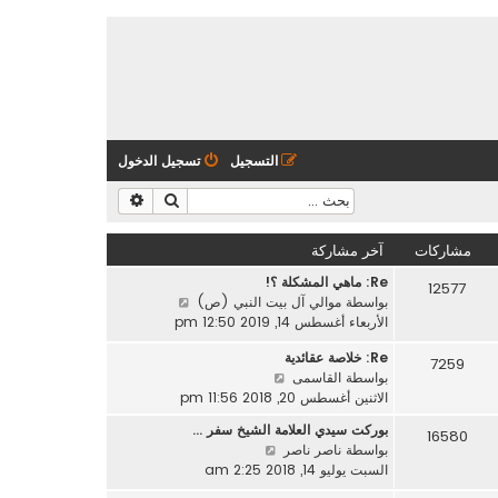
التسجيل
تسجيل الدخول
بحث
بحث متقدم
مشاركات
آخر مشاركة
Re: ماهي المشكلة ؟!
12577
ش
بواسطة
موالي آل بيت النبي (ص)
ا
الأربعاء أغسطس 14, 2019 12:50 pm
ه
Re: خلاصة عقائدية
د
7259
ش
بواسطة
القاسمى
آ
ا
الاثنين أغسطس 20, 2018 11:56 pm
خ
ه
ر
بوركت سيدي العلامة الشيخ سفر …
16580
د
م
ش
بواسطة
ناصر ناصر
آ
ش
ا
السبت يوليو 14, 2018 2:25 am
خ
ا
ه
ر