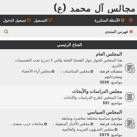
مجالس آل محمد (ع)
الأسئلة المتكررة
التسجيل
تسجيل الدخول
ب
فهرس المنتدى
ح
الجناح الرئيسي
ث
المجلس العام
هذا المجلس للحوار حول القضايا العامة والتي لا تندرج تحت التقسيمات
الأخرى.
منتديات فرعية:
مجلس المناسبات
،
مجلس آراء الأعضاء
ومقترحاتهم
مواضيع:
2336
مجلس الدراسات والأبحاث
هذا المجلس لطرح الدراسات والأبحاث.
مواضيع:
551
المجلس السياسي
مواضيع سياسية مختلفة معاصرة وسابقة
منتديات فرعية:
مجلس الأخبار المنقولة
،
متابعات حرب صعدة
،
مجلس الشـؤون العربيـة والعالمية
مواضيع:
3979