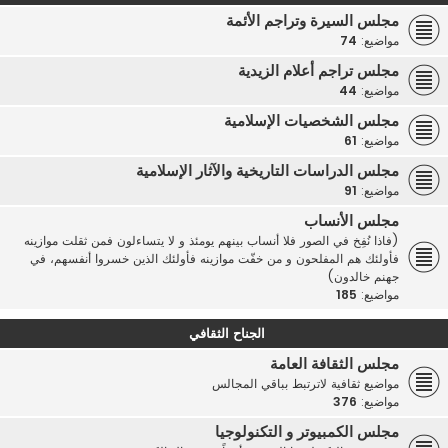
مجلس السيرة وتراجم الأئمة
مواضيع:
74
مجلس تراجم أعلام الزيدية
مواضيع:
44
مجلس الشخصيات الإسلامية
مواضيع:
61
مجلس الدراسات التاريخية والآثار الإسلامية
مواضيع:
91
مجلس الأنساب
(فاذا نُفِخ في الصور فلا أنساب بينهم يومئذ و لا يتساءلون فمن ثقلت موازينه
فأولئك هم المفلحون و من خفّت موازينه فأولئك الذين خسروا أنفسهم، في
جهنم خالدون)
مواضيع:
185
الجناح الثقافي
مجلس الثقافة العامة
مواضيع ثقافية لاترتبط بباقي المجالس
مواضيع:
376
مجلس الكمبيوتر و التكنولوجيا