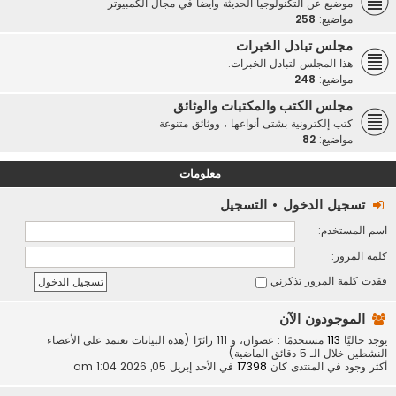
موضيع عن التكنولوجيا الحديثة وأيضاً في مجال الكمبيوتر
مواضيع:
258
مجلس تبادل الخبرات
هذا المجلس لتبادل الخبرات.
مواضيع:
248
مجلس الكتب والمكتبات والوثائق
كتب إلكترونية بشتى أنواعها ، ووثائق متنوعة
مواضيع:
82
معلومات
تسجيل الدخول
•
التسجيل
اسم المستخدم:
كلمة المرور:
فقدت كلمة المرور
تذكرني
الموجودون الآن
يوجد حاليًا
113
مستخدمًا : عضوان، و 111 زائرًا (هذه البيانات تعتمد على الأعضاء
النشطين خلال الـ 5 دقائق الماضية)
أكثر وجود في المنتدى كان
17398
في الأحد إبريل 05, 2026 1:04 am