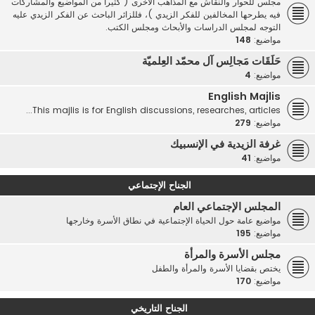
مجلس للحوار والنقاش مع المذاهب الأخرى ( كثيرا من المواضيع والمشاركات
فيه يطرحها المخالفين للفكر الزيدي )، فللزائر الباحث عن الفكر الزيدي عليه
التوجه لمجلس الدراسات والأبحاث ومجلس الكتب.
مواضيع:
148
حَلَقَات مَجالِس آل محمّد العِلميّة
مواضيع:
4
English Majlis
This majlis is for English discussions, researches, articles...
مواضيع:
279
غرفة الزيدية في الإنسبيك
مواضيع:
41
الجناح الإجتماعي
المجلس الإجتماعي العام
مواضيع عامة حول الحياة الإجتماعية في نطاق الأسرة وخارجها
مواضيع:
195
مجلس الأسرة والمرأة
يختص بقضايا الأسرة والمرأة والطفل
مواضيع:
170
الجناح التاريخي