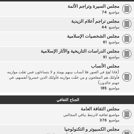
مجلس السيرة وتراجم الأئمة
مواضيع:
74
مجلس تراجم أعلام الزيدية
مواضيع:
44
مجلس الشخصيات الإسلامية
مواضيع:
61
مجلس الدراسات التاريخية والآثار الإسلامية
مواضيع:
91
مجلس الأنساب
(فاذا نُفِخ في الصور فلا أنساب بينهم يومئذ و لا يتساءلون فمن ثقلت موازينه
فأولئك هم المفلحون و من خفّت موازينه فأولئك الذين خسروا أنفسهم، في
جهنم خالدون)
مواضيع:
185
الجناح الثقافي
مجلس الثقافة العامة
مواضيع ثقافية لاترتبط بباقي المجالس
مواضيع:
376
مجلس الكمبيوتر و التكنولوجيا