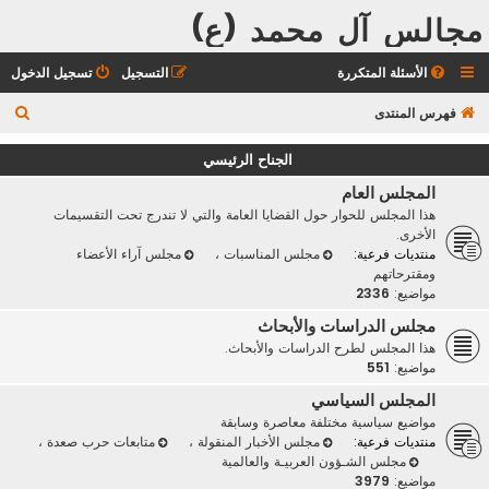
مجالس آل محمد (ع)
الأسئلة المتكررة
التسجيل
تسجيل الدخول
ب
فهرس المنتدى
ح
الجناح الرئيسي
ث
المجلس العام
هذا المجلس للحوار حول القضايا العامة والتي لا تندرج تحت التقسيمات
الأخرى.
منتديات فرعية:
مجلس المناسبات
،
مجلس آراء الأعضاء
ومقترحاتهم
مواضيع:
2336
مجلس الدراسات والأبحاث
هذا المجلس لطرح الدراسات والأبحاث.
مواضيع:
551
المجلس السياسي
مواضيع سياسية مختلفة معاصرة وسابقة
منتديات فرعية:
مجلس الأخبار المنقولة
،
متابعات حرب صعدة
،
مجلس الشـؤون العربيـة والعالمية
مواضيع:
3979