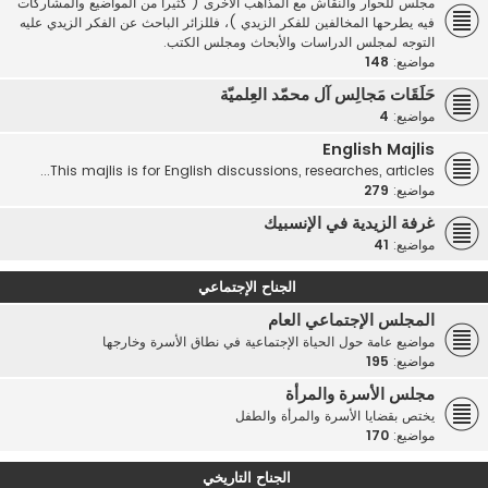
مجلس للحوار والنقاش مع المذاهب الأخرى ( كثيرا من المواضيع والمشاركات
فيه يطرحها المخالفين للفكر الزيدي )، فللزائر الباحث عن الفكر الزيدي عليه
التوجه لمجلس الدراسات والأبحاث ومجلس الكتب.
مواضيع:
148
حَلَقَات مَجالِس آل محمّد العِلميّة
مواضيع:
4
English Majlis
This majlis is for English discussions, researches, articles...
مواضيع:
279
غرفة الزيدية في الإنسبيك
مواضيع:
41
الجناح الإجتماعي
المجلس الإجتماعي العام
مواضيع عامة حول الحياة الإجتماعية في نطاق الأسرة وخارجها
مواضيع:
195
مجلس الأسرة والمرأة
يختص بقضايا الأسرة والمرأة والطفل
مواضيع:
170
الجناح التاريخي