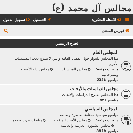
مجالس آل محمد (ع)
الأسئلة المتكررة
التسجيل
تسجيل الدخول
ب
فهرس المنتدى
ح
الجناح الرئيسي
ث
المجلس العام
هذا المجلس للحوار حول القضايا العامة والتي لا تندرج تحت التقسيمات
الأخرى.
منتديات فرعية:
مجلس المناسبات
،
مجلس آراء الأعضاء
ومقترحاتهم
مواضيع:
2336
مجلس الدراسات والأبحاث
هذا المجلس لطرح الدراسات والأبحاث.
مواضيع:
551
المجلس السياسي
مواضيع سياسية مختلفة معاصرة وسابقة
منتديات فرعية:
مجلس الأخبار المنقولة
،
متابعات حرب صعدة
،
مجلس الشـؤون العربيـة والعالمية
مواضيع:
3979