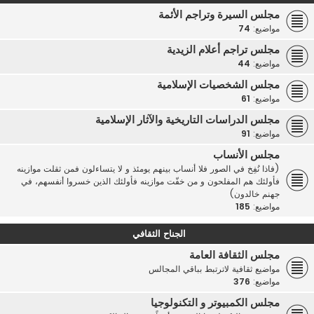
مجلس السيرة وتراجم الأئمة
مواضيع:
74
مجلس تراجم أعلام الزيدية
مواضيع:
44
مجلس الشخصيات الإسلامية
مواضيع:
61
مجلس الدراسات التاريخية والآثار الإسلامية
مواضيع:
91
مجلس الأنساب
(فاذا نُفِخ في الصور فلا أنساب بينهم يومئذ و لا يتساءلون فمن ثقلت موازينه
فأولئك هم المفلحون و من خفّت موازينه فأولئك الذين خسروا أنفسهم، في
جهنم خالدون)
مواضيع:
185
الجناح الثقافي
مجلس الثقافة العامة
مواضيع ثقافية لاترتبط بباقي المجالس
مواضيع:
376
مجلس الكمبيوتر و التكنولوجيا