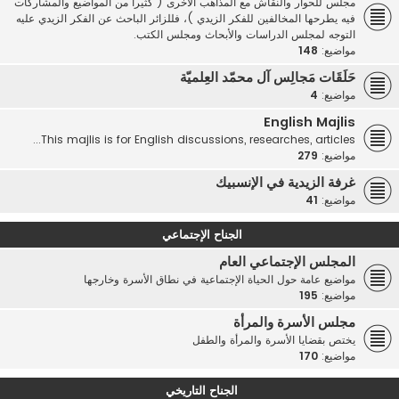
مجلس للحوار والنقاش مع المذاهب الأخرى ( كثيرا من المواضيع والمشاركات
فيه يطرحها المخالفين للفكر الزيدي )، فللزائر الباحث عن الفكر الزيدي عليه
التوجه لمجلس الدراسات والأبحاث ومجلس الكتب.
مواضيع:
148
حَلَقَات مَجالِس آل محمّد العِلميّة
مواضيع:
4
English Majlis
This majlis is for English discussions, researches, articles...
مواضيع:
279
غرفة الزيدية في الإنسبيك
مواضيع:
41
الجناح الإجتماعي
المجلس الإجتماعي العام
مواضيع عامة حول الحياة الإجتماعية في نطاق الأسرة وخارجها
مواضيع:
195
مجلس الأسرة والمرأة
يختص بقضايا الأسرة والمرأة والطفل
مواضيع:
170
الجناح التاريخي